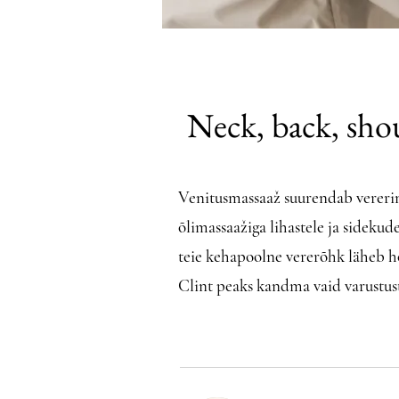
Neck, back, sho
Venitusmassaaž suurendab verering
õlimassaažiga lihastele ja sideku
teie kehapoolne vererõhk läheb ho
Clint peaks kandma vaid varustust