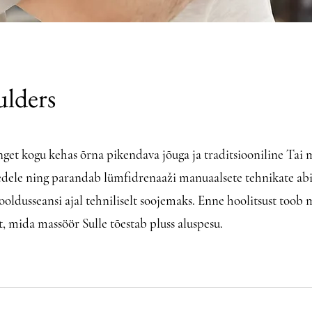
ulders
et kogu kehas õrna pikendava jõuga ja traditsiooniline Tai 
dedele ning parandab lümfidrenaaži manuaalsete tehnikate abil
oldusseansi ajal tehniliselt soojemaks. Enne hoolitsust toob 
, mida massöör Sulle tõestab pluss aluspesu.