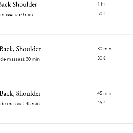
ack Shoulder
1 hr
50
50 €
limassaaž 60 min
eurot
Back, Shoulder
30 min
30
30 €
gade massaaž 30 min
eurot
Back, Shoulder
45 min
45
45 €
gade massaaž 45 min
eurot