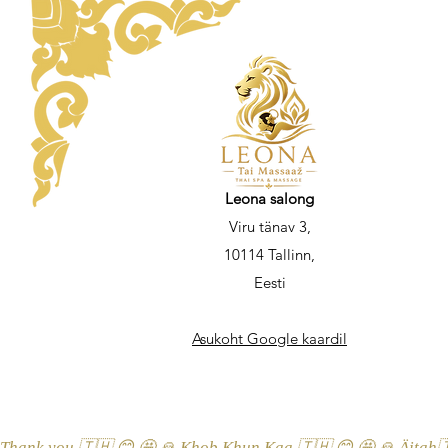
Leona salong
Viru tänav 3,
10114 Tallinn,
Eesti
Asukoht Google kaardil
Thank you 🇹🇭 😊 🤩 🙏 Khob Khun Kaa 🇹🇭 😊 🤩 🙏 Äitah🇹