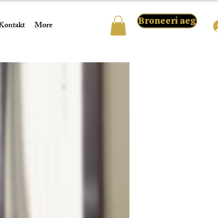
Broneeri aeg
Kontakt
More