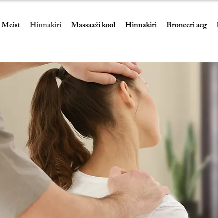
Meist
Hinnakiri
Massaaži kool
Hinnakiri
Broneeri aeg