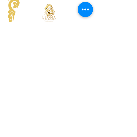
Leona salong
Viru tänav 3,
10114 Tallinn,
Eesti
Asukoht Google kaardil
Champathong Thai salong
Vana-Viru 4,
10111 Tallinn,
Eesti
Asukoht Google kaardil