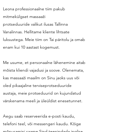
Leona professionaalne tiim pakub
mitmekülgset massaaži
protseduuride valikut ilusas Tallinna
Vanalinnas. Hellitame kliente lihtsate
luksustega. Meie tiim on Tai päritolu ja omab
enam kui 10 aastast kogemust.
Me usume, et personaalne lähenemine aitab
mõista kliendi vajadusi ja soove. Olenemata,
kas massaaži maailm on Sinu jaoks uus või
oled pikaajaline terviseprotseduuride
austaja, meie protseduurid on kujundatud
värskenama meeli ja üleüldist enesetunnet.
Aegu saab reserveerida e-posti kaudu,
telefoni teel, või messengeri kaudu. Kõige
mõnusamini saame Sind teenindada inglise