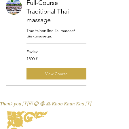
Full-Course
Traditional Thai
massage
Traditsiooniline Tai massaaž
täiskursusega.
Ended
1500
1500 €
eurot
View Course
Thank you 🇹🇭 😊 🤩 🙏 Khob Khun Kaa 🇹🇭 😊 🤩 🙏 Äitah🇹