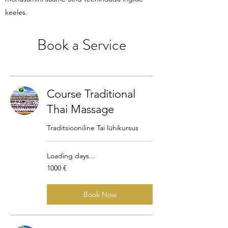
keeles.
Book a Service
Course Traditional
Thai Massage
Traditsiooniline Tai lühikursus
Loading days...
1000
1000 €
eurot
Book Now