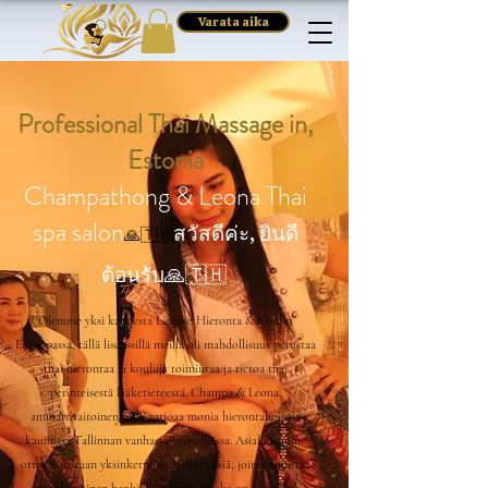
Varata aika
Professional Thai Massage in,
Estonia
Champathong & Leona Thai
spa salon
สวัสดีค่ะ, ยินดี
🙏🇹🇭
ต้อนรับ🙏🇹🇭
Olemme yksi kahdesta License Hieronta & Koulut
Euroopassa, tällä lisenssillä meillä oli mahdollisuus perustaa
thai hierontaa ja kouluja toimintaa ja tietoa thai
perinteisestä lääketieteestä. Champa & Leona,
ammattitaitoinen tiimi tarjoaa monia hierontahoitoja
kauniissa Tallinnan vanhassakaupungissa. Asiakkaamme
ottavat vastaan yksinkertaisia ylellisyyksiä, joita toimittaa
intohimoinen henkilökuntamme, joka on kotoisin