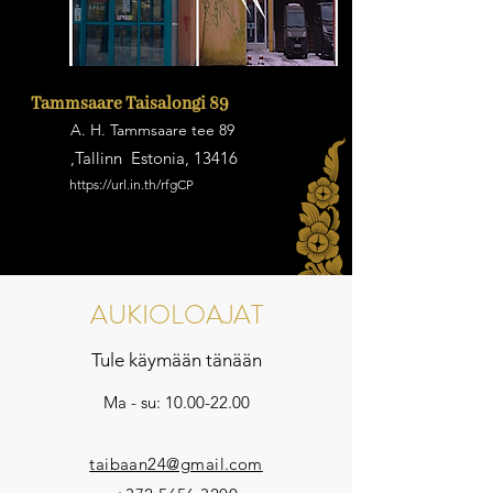
Tammsaare Taisalongi 89
A. H. Tammsaare tee 89
,Tallinn Estonia, 13416
https://url.in.th/rfgCP
AUKIOLOAJAT
Tule käymään tänään
Ma - su:
10.00-22.00
taibaan24@gmail.com