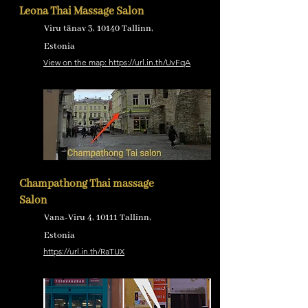
Leona Thai Massage Salon
Viru tänav 3, 10140 Tallinn,
Estonia
View on the map: https://url.in.th/UvFqA
Champathong Thai massage
Salon
Vana-Viru 4, 10111 Tallinn,
Estonia
https://url.in.th/RaTUX