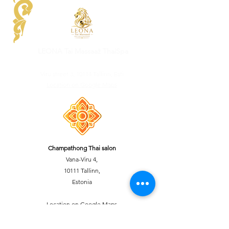
LEONA Tai Massaaž ThaiSpa
Viru street 3, 10114 Tallinn, Esti
Location on Google Maps
Champathong Thai salon
Vana-Viru 4,
10111 Tallinn,
Estonia
Location on Google Maps