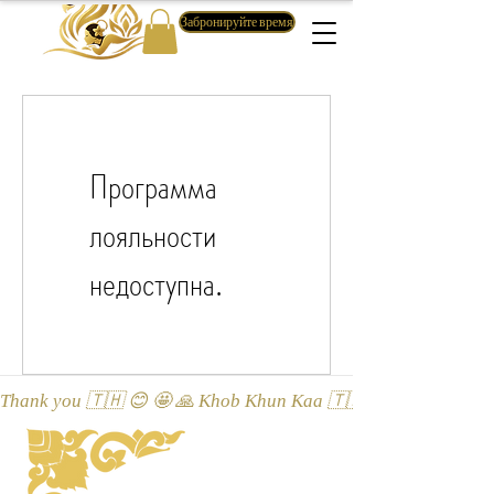
Забронируйте время
Программа
лояльности
недоступна.
Thank you 🇹🇭 😊 🤩 🙏 Khob Khun Kaa 🇹🇭 😊 🤩 🙏 Äitah🇹