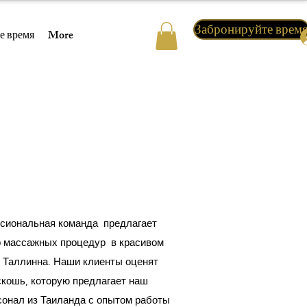
Забронируйте врем
е время
More
сиональная команда
предлагает
р массажных процедур
в красивом
е Таллинна. Наши клиенты оценят
скошь, которую предлагает наш
онал из Таиланда с опытом работы