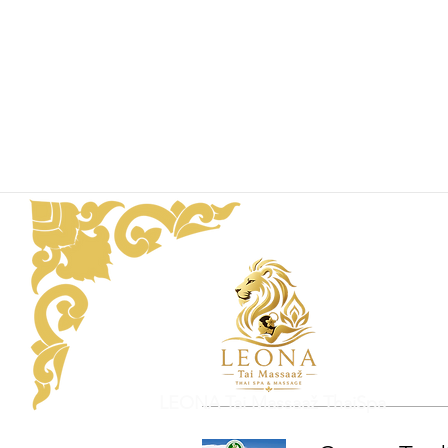
LEONA Tai Massaaž ThaiSpa