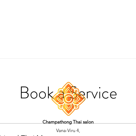
Book a Service
Champathong Thai salon
Vana-Viru 4,