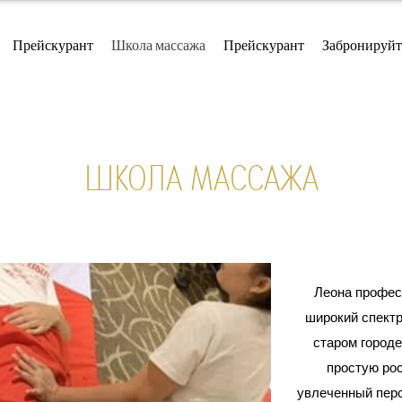
Прейскурант
Школа массажа
Прейскурант
Забронируйт
ШКОЛА МАССАЖА
Леона профес
широкий спект
старом город
простую ро
увлеченный перс