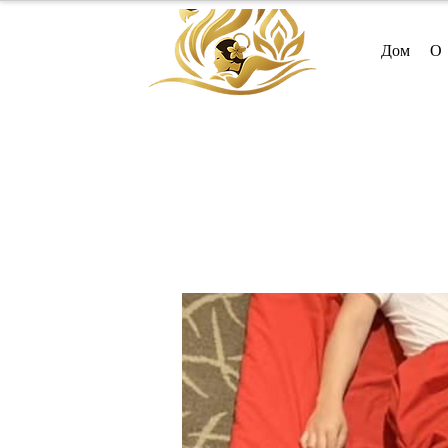
Дом
О