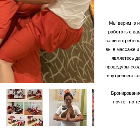
Мы верим
в 
работать с ва
ваши потребност
вы в массаже и
являетесь д
процедуры созд
внутреннего сп
Бронирование
почте,
по т