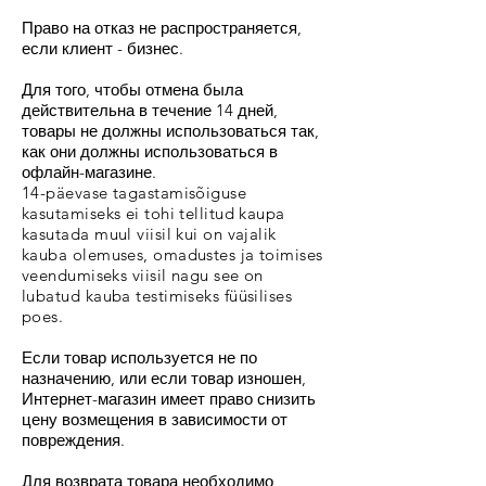
Право на отказ не распространяется,
если клиент - бизнес.
Для того, чтобы отмена была
действительна в течение 14 дней,
товары не должны использоваться так,
как они должны использоваться в
офлайн-магазине.
14-päevase tagastamisõiguse
kasutamiseks ei tohi tellitud kaupa
kasutada muul viisil kui on vajalik
kauba olemuses, omadustes ja toimises
veendumiseks viisil nagu see on
lubatud kauba testimiseks füüsilises
poes.
Если товар используется не по
назначению, или если товар изношен,
Интернет-магазин имеет право снизить
цену возмещения в зависимости от
повреждения.
Для возврата товара необходимо