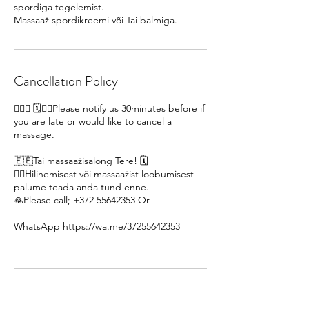
spordiga tegelemist.
Massaaž spordikreemi või Tai balmiga.
Cancellation Policy
🙋🏽‍♀ 🗓️🙇‍♀️Please notify us 30minutes before if
you are late or would like to cancel a
massage.
🇪🇪Tai massaažisalong Tere! 🗓️
🙇‍♀️Hilinemisest või massaažist loobumisest
palume teada anda tund enne.
🙏Please call; +372 55642353 Or
WhatsApp https://wa.me/37255642353