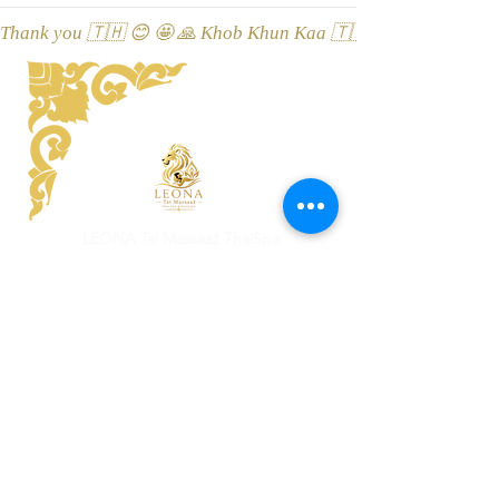
Thank you 🇹🇭 😊 🤩 🙏 Khob Khun Kaa 🇹🇭 😊 🤩 🙏 Äitah🇹
LEONA Tai Massaaž ThaiSpa
Viru street 3, 10114 Tallinn, Esti
Location on Google Maps
Champathong Thai salong Massaaž