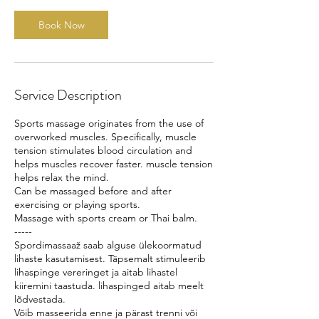
Book Now
Service Description
Sports massage originates from the use of
overworked muscles. Specifically, muscle
tension stimulates blood circulation and
helps muscles recover faster. muscle tension
helps relax the mind.
Can be massaged before and after
exercising or playing sports.
Massage with sports cream or Thai balm.
-----
Spordimassaaž saab alguse ülekoormatud
lihaste kasutamisest. Täpsemalt stimuleerib
lihaspinge vereringet ja aitab lihastel
kiiremini taastuda. lihaspinged aitab meelt
lõdvestada.
Võib masseerida enne ja pärast trenni või