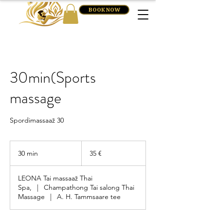
BOOK NOW
30min(Sports
massage
Spordimassaaž 30
35
eurot
30 min
3
35 €
0
m
LEONA Tai massaaž Thai
i
Spa,
|
Champathong Tai salong Thai
n
Massage
|
A. H. Tammsaare tee